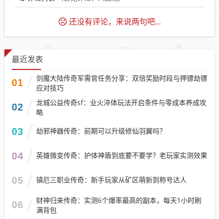
还没有评论，来说两句吧...
最近发表
剑魔大陆传奇军需官任务分享：双倍奖励时段与押镖劫镖
01
应对技巧​
龙城公益传奇sf：业火淬体玩法开启条件与零成本养成攻
02
略
03
劫邪神器传奇：前期可以升级修仙羽翼吗？
04
英雄微变传奇：护体神盾到底要不要学？老玩家实测效果
05
镇厄三职业传奇：新手玩家从矿区萌新到称号达人
财神归来传奇：实测6个爆率最高的副本，每天1小时刷
06
满背包