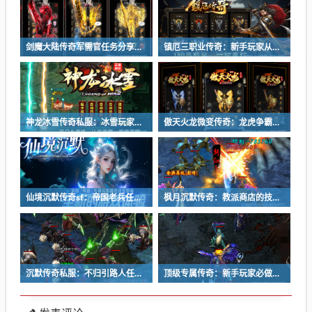
剑魔大陆传奇军需官任务分享：双倍奖励时段与押镖劫镖应对技巧​
镇厄三职业传奇：新手玩家从矿区萌新到称号达人
神龙冰雪传奇私服：冰雪玩家必看，副本通关的三个最强诀窍
傲天火龙微变传奇：龙虎争霸活动的神秘人指的是什么？
仙境沉默传奇sf：帝国老兵任务的具体要求是什么？
枫月沉默传奇：教派商店的技能转修丹有什么用？
沉默传奇私服：不归引路人任务的完成难度高不高？
顶级专属传奇：新手玩家必做的三件事情