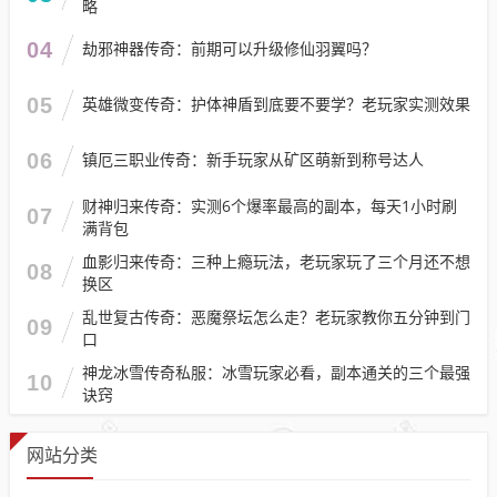
略
04
劫邪神器传奇：前期可以升级修仙羽翼吗？
05
英雄微变传奇：护体神盾到底要不要学？老玩家实测效果
06
镇厄三职业传奇：新手玩家从矿区萌新到称号达人
财神归来传奇：实测6个爆率最高的副本，每天1小时刷
07
满背包
血影归来传奇：三种上瘾玩法，老玩家玩了三个月还不想
08
换区
乱世复古传奇：恶魔祭坛怎么走？老玩家教你五分钟到门
09
口
神龙冰雪传奇私服：冰雪玩家必看，副本通关的三个最强
10
诀窍
网站分类