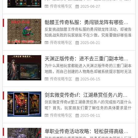
有雷电清怪，道士是不是只能跟在后面捡装备？这话
传奇攻略专区
2025-06-27
我可得替道士喊冤，刺客传奇私服的道士藏着四个压
箱底技能，单挑战士不怂、群战抢BOSS能扛、带新
骷髅王传奇私服：勇闯锁龙阵有哪些获胜技巧攻略？
人刷本还能当主心骨，新手玩家把这几个技能摸熟
了，绝对能从小透明变团队...
反复挑战骷髅王传奇私服的勇闯锁龙阵活动，却被告
知挑战失败的玩家朋友不在少数，究竟要做好哪些准
备工作，并且掌握什么技巧，才能够提升挑战成功的
传奇攻略专区
2025-06-21
概率呢？有此疑问的玩家朋友非常多，而我们通过下
面的攻略介绍内容，就能够不断了解更多实用的获胜
天渊正版传奇：进不去三重门副本地图是怎么回事？
技巧攻略了。...
为什么其他玩家都能进入天渊正版传奇的三重门副本
地图，而自己创建的人物角色却被系统提示暂时无法
进入地图呢？有此疑问的新手玩家非常多，在这款传
传奇攻略专区
2025-06-15
奇里，三重门副本地图具有怪物多、资源多、容易爆
出专属装备等优势，当然是大多数玩家都向往的副本
剑玄微变传奇sf：江湖悬赏任务八的完成技巧是什么？
地图，所以被挡在地图之外的玩家朋友，肯定会感到
十分焦虑。接下来的时间，...
剑玄微变传奇sf里江湖悬赏任务八的完成技巧是什么
呢？首先，玩家朋友们要了解任务的具体要求是什
么，否则盲目进行刷怪或者收集物品，都不能满足任
传奇攻略专区
2025-06-11
务的完成条件。这款传奇sf的江湖悬赏任务八要求人
物角色击杀一定属性的不归路怪物、首领怪物以及红
单职业传奇活动攻略：轻松获得高级装备提升战力
名怪物BOSS，除此以外，并没有其他的要求，所以
担心任务要求太高太难...