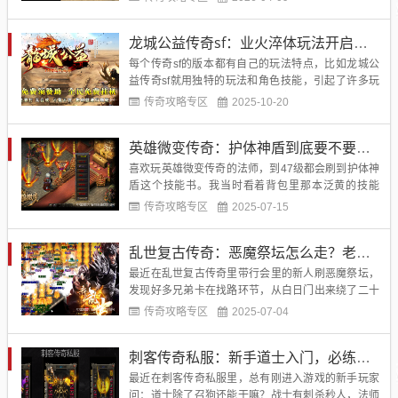
挺不错的，属性方面在同等级装备里算是比较实用
的，特别是那条稳定发挥最大攻击上限的隐藏属性，
龙城公益传奇sf：业火淬体玩法开启条件与零成本养成攻略
对战士玩家来说非常友好，打怪的时候伤害稳定多
了，不像之前用的其他武器那样...
每个传奇sf的版本​都有自己的玩法特点，比如龙城公
益传奇sf就用独特的玩法和角色技能，引起了许多玩
家的关注，如今不管是什么时间段，游戏里都有大量
传奇攻略专区
2025-10-20
在线玩家。因为下载这款传奇的新手玩家越来越多，
因此陆续出现了很多关于游戏玩法问题，例如业火淬
英雄微变传奇：护体神盾到底要不要学？老玩家实测效果
体玩法好不好玩？缺少淬炼材料怎么办？这些都是需
要解决的难题，接下...
喜欢玩英雄微变传奇的法师，到47级都会刷到护体神
盾这个技能书。我当时看着背包里那本泛黄的技能
书，纠结了整整三天，学吧，要花50万金币和10块黑
传奇攻略专区
2025-07-15
铁矿，不学吧，行会里的法师都说这是后期保命神
技。现在用了半个月，踩过坑也尝到了甜头，今天我
乱世复古传奇：恶魔祭坛怎么走？老玩家教你五分钟到门口
就跟大家好好聊聊，这个技能到底值不值得学。...
最近在乱世复古传奇里带行会里的新人刷恶魔祭坛，
发现好多兄弟卡在找路环节，从白日门出来绕了二十
分钟还没到祭坛，说这地图岔路也太多了，自动寻路
传奇攻略专区
2025-07-04
也突然不管用了？其实这地图真没那么复杂，我自己
跑了十几次总结出来的路线，总共分为三步，下面我
刺客传奇私服：新手道士入门，必练的四个底牌技能
掏心窝子跟你们好好聊聊，大家照着走准没错。...
最近在刺客传奇私服里，总有刚进入游戏的新手玩家
问：道士除了召狗还能干嘛？战士有刺杀秒人，法师