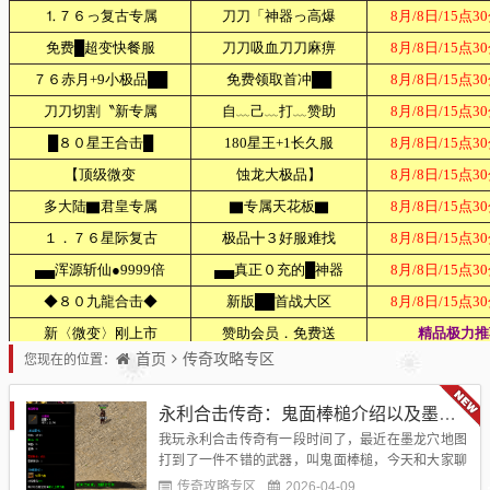
首页
传奇攻略专区
您现在的位置：
永利合击传奇：鬼面棒槌介绍以及墨龙穴刷图心得
我玩永利合击传奇有一段时间了，最近在墨龙穴地图
打到了一件不错的武器，叫鬼面棒槌，今天和大家聊
聊这把武器的使用感受。这把武器整体用下来感觉还
传奇攻略专区
2026-04-09