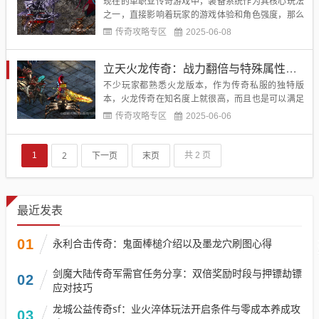
现在的单职业传奇游戏中，装备系统作为其核心玩法
之一，直接影响着玩家的游戏体验和角色强度，那么
游戏中如何得到极品装备呢？本文将系统性地分析当
传奇攻略专区
2025-06-08
前版本中获取极品装备的主要途径，为玩家提供具有
实操价值的建议。...
立天火龙传奇：战力翻倍与特殊属性解锁攻略
不少玩家都熟悉火龙版本，作为传奇私服的独特版
本，火龙传奇在知名度上就很高，而且也是可以满足
玩家的多种玩法需求，现在立天火龙传奇的趣味性很
传奇攻略专区
2025-06-06
高，玩家需要收集游戏中的装备，那么收集套装以后
会获得哪些好处呢？...
2
下一页
末页
1
共 2 页
最近发表
01
永利合击传奇：鬼面棒槌介绍以及墨龙穴刷图心得
剑魔大陆传奇军需官任务分享：双倍奖励时段与押镖劫镖
02
应对技巧​
龙城公益传奇sf：业火淬体玩法开启条件与零成本养成攻
03