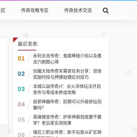
社区
传奇攻略专区
传奇技术交流
最近发表
永利合击传奇：鬼面棒槌介绍以及墨
01
龙穴刷图心得
剑魔大陆传奇军需官任务分享：双倍
02
奖励时段与押镖劫镖应对技巧​
龙城公益传奇sf：业火淬体玩法开启
03
条件与零成本养成攻略
劫邪神器传奇：前期可以升级修仙羽
04
翼吗？
英雄微变传奇：护体神盾到底要不要
05
学？老玩家实测效果
镇厄三职业传奇：新手玩家从矿区萌
06