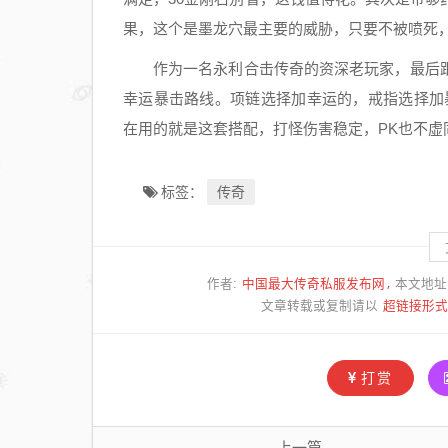
时段
果，这个是墨龙穴最主要的威胁，只要不被喷死
与押
作为一名永利合击传奇的资深老玩家，最后
镖劫
幸运暴击路线。项链选择加幸运的，戒指选择加
镖应
对技
在用的就是这套搭配，打怪伤害稳定，PK也不虚
巧​
传奇
标签：
中国最大传奇私服发布网
作者:
本文地址
超链接形式
文章转载或复制请以
打赏
上一篇