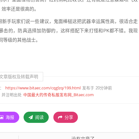
，效率还是很高的。
跟
新手玩家们
说一些建议，鬼面棒槌这把武器幸运属性高，很适合走
暴击的，防具选择加防御的，这样搭配下来打怪和PK都不错。我现
同等级的其他战士。
文章版权及转载声明
https://www.bitaec.com/cqglzq/199.html
：
发布于 20分钟前
中国最大的传奇私服发布网_Bitaec.com
并注明出处
海报
阅读
分享
没有文章了