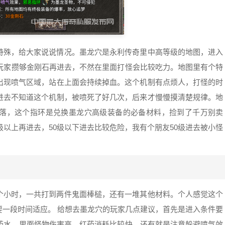
特殊，给大家说说情况。墨龙穴是永利传奇里中高等级的地图，进入
士玩家攒够金刚石再进去，不然在里面打怪会比较吃力。地图里有个特
出现喷气区域，站在上面会持续掉血。这个机制有点烦人，打怪的时
进去不知道这个机制，被喷死了好几次，后来才慢慢摸清楚规律。地
落，这个指环是兑换墨龙穴高级装备的必备材料，捡到了千万别卖
级以上再进去，50级以下进去比较危险，我有个朋友50级进去被小怪
个小时，一共打到两件鬼面棒槌，还有一堆其他材料。个人感觉这个
要一段时间适应。 给想去墨龙穴的玩家几点建议，首先是进入条件要
够药水，里面怪物伤害高，红药消耗比较快。还有就是注意躲避喷气效