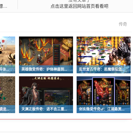
​
点击这里返回网站首页看看吧
传奇
龙城公益传奇sf：业火淬体玩法开启条件与零成本养成攻略
英雄微变传奇：护体神盾到底要不要学？老玩家实测效果
乱世复古传奇：恶魔祭坛怎么走？老玩家教你五分钟到门口
骷髅王传奇私服：勇闯锁龙阵有哪些获胜技巧攻略？
天渊正版传奇：进不去三重门副本地图是怎么回事？
剑玄微变传奇sf：江湖悬赏任务八的完成技巧是什么？