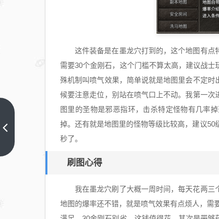
这件装备是在墨龙穴打到的，这个地图有点
需要30个金刚石，这个门槛不算太高，建议战
殊机制叫喷气效果，简单说就是地图里会不定时
候要注意走位，别站在喷气口上不动。我第一次
图里的圣物是邪恶指环，击杀特定怪物有几率掉
剑魔
掉。还有就是地图里的怪物等级比较高，建议50
大陆
秒了。
传奇
上一
篇
军需
刷图心得
官任
务分
我在墨龙穴刷了大概一周时间，每天花两三
享：
地图的爆率还不错，就是喷气效果有点烦人，需
双倍
奖励
满足，30金刚石别省，这钱值得花。其次是带