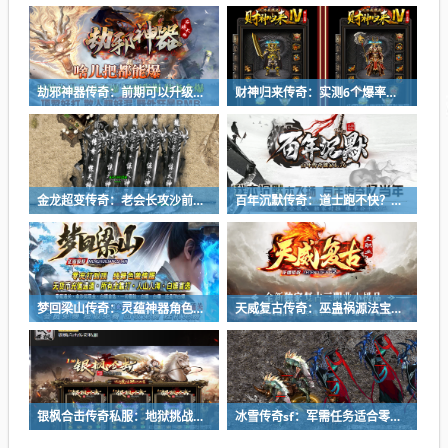
劫邪神器传奇：前期可以升级修仙羽翼吗？
财神归来传奇：实测6个爆率最高的副本，每天1小时刷满背包
金龙超变传奇：老会长攻沙前必做三件事，教你有备而战
百年沉默传奇：道士跑不快？战士法师这么打准能赢！
梦回梁山传奇：灵蕴神器角色死亡后是否会掉落？
天威复古传奇：巫蛊祸源法宝基础属性与特殊效果
银枫合击传奇私服：地狱挑战副本任务进入条件
冰雪传奇sf：军需任务适合零经验的小白玩家吗？