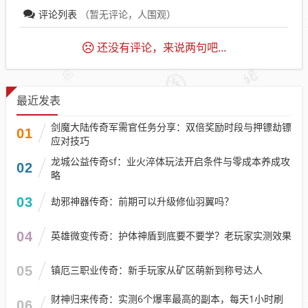
评论列表
（暂无评论，
人围观）
还没有评论，来说两句吧...
最近发表
剑魔大陆传奇军需官任务分享：双倍奖励时段与押镖劫镖
01
应对技巧​
龙城公益传奇sf：业火淬体玩法开启条件与零成本养成攻
02
略
03
劫邪神器传奇：前期可以升级修仙羽翼吗？
04
英雄微变传奇：护体神盾到底要不要学？老玩家实测效果
05
镇厄三职业传奇：新手玩家从矿区萌新到称号达人
财神归来传奇：实测6个爆率最高的副本，每天1小时刷
06