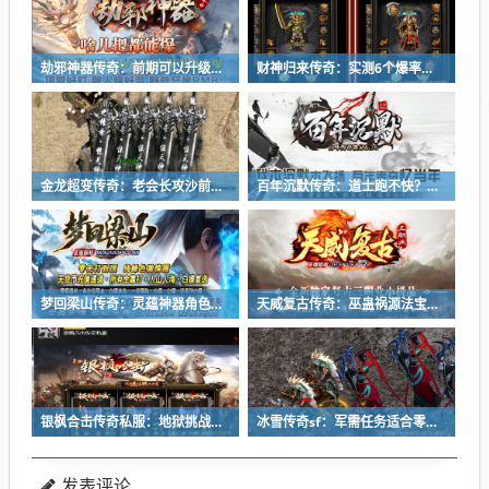
劫邪神器传奇：前期可以升级修仙羽翼吗？
财神归来传奇：实测6个爆率最高的副本，每天1小时刷满背包
金龙超变传奇：老会长攻沙前必做三件事，教你有备而战
百年沉默传奇：道士跑不快？战士法师这么打准能赢！
梦回梁山传奇：灵蕴神器角色死亡后是否会掉落？
天威复古传奇：巫蛊祸源法宝基础属性与特殊效果
银枫合击传奇私服：地狱挑战副本任务进入条件
冰雪传奇sf：军需任务适合零经验的小白玩家吗？
发表评论