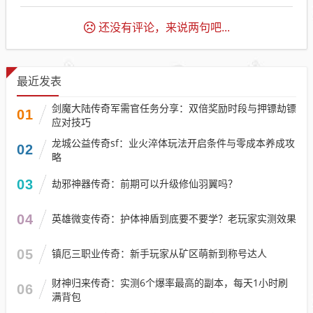
还没有评论，来说两句吧...
最近发表
剑魔大陆传奇军需官任务分享：双倍奖励时段与押镖劫镖
01
应对技巧​
龙城公益传奇sf：业火淬体玩法开启条件与零成本养成攻
02
略
03
劫邪神器传奇：前期可以升级修仙羽翼吗？
04
英雄微变传奇：护体神盾到底要不要学？老玩家实测效果
05
镇厄三职业传奇：新手玩家从矿区萌新到称号达人
财神归来传奇：实测6个爆率最高的副本，每天1小时刷
06
满背包