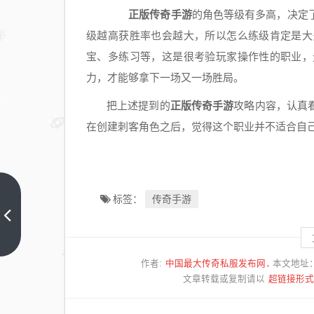
正版传奇手游
的角色等级有多高，决定
级越高获胜率也会越大，所以怎么练级肯定是大
宝、多练习等，这是很考验玩家操作性的职业，
力，才能够拿下一场又一场胜局。
把上述提到的
正版传奇手游
攻略内容，认真
在创建刺客角色之后，觉得这个职业并不适合自
996
传奇手游
标签：
传奇
手游
上一
篇
盒子
中国最大传奇私服发布网
作者:
本文地址
新版
超链接形式
文章转载或复制请以
本的
元素