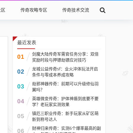
社区
传奇攻略专区
传奇技术交流
最近发表
剑魔大陆传奇军需官任务分享：双倍
01
奖励时段与押镖劫镖应对技巧​
龙城公益传奇sf：业火淬体玩法开启
02
条件与零成本养成攻略
劫邪神器传奇：前期可以升级修仙羽
03
翼吗？
英雄微变传奇：护体神盾到底要不要
04
学？老玩家实测效果
镇厄三职业传奇：新手玩家从矿区萌
05
新到称号达人
财神归来传奇：实测6个爆率最高的副
06