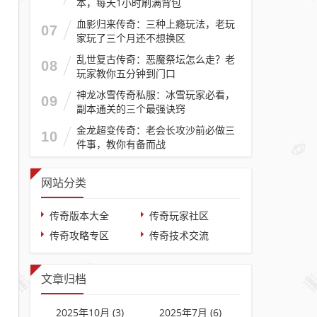
本，每天1小时刷满背包
血影归来传奇：三种上瘾玩法，老玩
07
家玩了三个月还不想换区
乱世复古传奇：恶魔祭坛怎么走？老
08
玩家教你五分钟到门口
神龙冰雪传奇私服：冰雪玩家必看，
09
副本通关的三个最强诀窍
金龙超变传奇：老会长攻沙前必做三
10
件事，教你有备而战
网站分类
传奇版本大全
传奇玩家社区
传奇攻略专区
传奇技术交流
文章归档
2025年10月 (3)
2025年7月 (6)