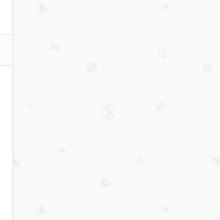
能传
承的
物品
是什
么？