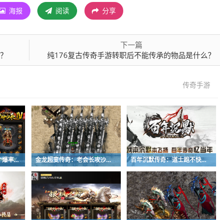
海报
阅读
分享
下一篇
别？
纯176复古传奇手游转职后不能传承的物品是什么？
传奇手游
财神归来传奇：实测6个爆率最高的副本，每天1小时刷满背包
金龙超变传奇：老会长攻沙前必做三件事，教你有备而战
百年沉默传奇：道士跑不快？战士法师这么打准能赢！