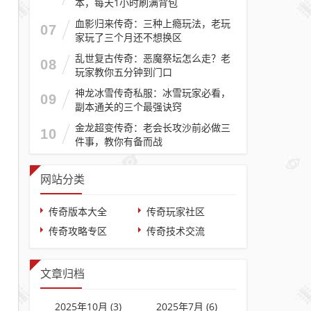
本，每天1小时刷满背包
血影归来传奇：三种上瘾玩法，老玩
07
家玩了三个月还不想换区
乱世复古传奇：恶魔祭坛怎么走？老
08
玩家教你五分钟到门口
神龙冰雪传奇私服：冰雪玩家必看，
09
副本通关的三个最强诀窍
金龙超变传奇：老会长攻沙前必做三
10
件事，教你有备而战
网站分类
传奇版本大全
传奇玩家社区
传奇攻略专区
传奇技术交流
文章归档
2025年10月 (3)
2025年7月 (6)