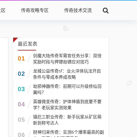
社区
传奇攻略专区
传奇技术交流
最近发表
剑魔大陆传奇军需官任务分享：双倍
01
奖励时段与押镖劫镖应对技巧​
龙城公益传奇sf：业火淬体玩法开启
02
条件与零成本养成攻略
劫邪神器传奇：前期可以升级修仙羽
03
翼吗？
英雄微变传奇：护体神盾到底要不要
04
学？老玩家实测效果
镇厄三职业传奇：新手玩家从矿区萌
05
新到称号达人
财神归来传奇：实测6个爆率最高的副
06