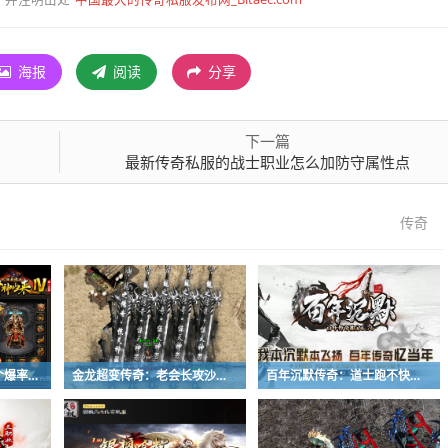
并注明出处
海报
阅读
分享
下一篇
最新传奇私服的战士职业怎么加防守属性点
传奇
财神归来传奇：实测6个爆率最高的副本，每天1小时刷满背包
金龙超变传奇：老会长攻沙前必做三件事，教你有备而战
百年沉默传奇：道士跑不快？战士法师这么打准能赢！