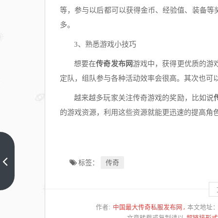
等，参与以后都可以获得金币、经验值、装备等
多。
3、熟悉游戏小技巧
想要在
传奇发布网
游戏中，获得更优质的游
定队，组队参与各种活动效率会很高。其次也可
越来越多玩家关注传奇游戏的奖励，比如说
的游戏资源，利用这些资源就能更迅速的提高角
传奇
传奇
私服
标签：
单职
上一
篇
业的
装
中国最大传奇私服发布网
作者:
本文地址
备，
超链接形式