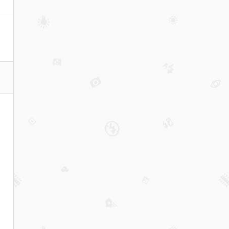
的
战
士
职
业
怎
么
加
防
守
属
性
点