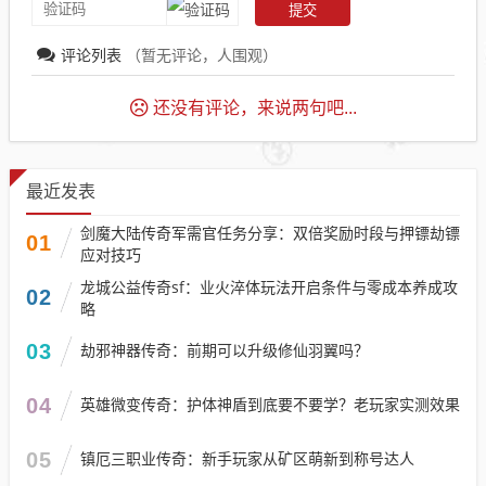
评论列表
（暂无评论，
人围观）
还没有评论，来说两句吧...
最近发表
剑魔大陆传奇军需官任务分享：双倍奖励时段与押镖劫镖
01
应对技巧​
龙城公益传奇sf：业火淬体玩法开启条件与零成本养成攻
02
略
03
劫邪神器传奇：前期可以升级修仙羽翼吗？
04
英雄微变传奇：护体神盾到底要不要学？老玩家实测效果
05
镇厄三职业传奇：新手玩家从矿区萌新到称号达人