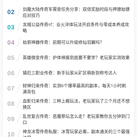
剑魔大陆传奇军需官任务分享：双倍奖励时段与押镖劫镖
02
应对技巧​
龙城公益传奇sf：业火淬体玩法开启条件与零成本养成攻
03
略
04
劫邪神器传奇：前期可以升级修仙羽翼吗？
05
英雄微变传奇：护体神盾到底要不要学？老玩家实测效果
06
镇厄三职业传奇：新手玩家从矿区萌新到称号达人
财神归来传奇：实测6个爆率最高的副本，每天1小时刷
07
满背包
血影归来传奇：三种上瘾玩法，老玩家玩了三个月还不想
08
换区
乱世复古传奇：恶魔祭坛怎么走？老玩家教你五分钟到门
09
口
神龙冰雪传奇私服：冰雪玩家必看，副本通关的三个最强
10