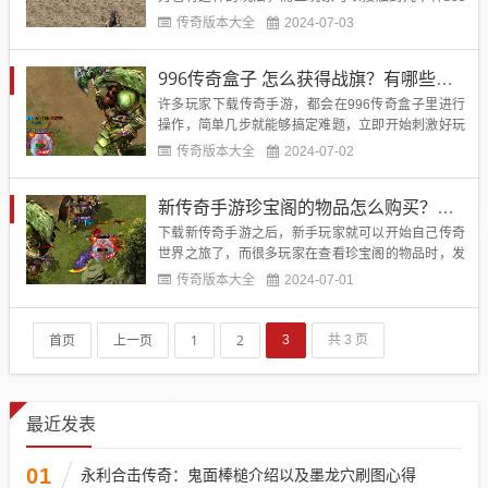
s，可以说游戏的boss含量非常高。玩家击败boss就
传奇版本大全
2024-07-03
可以获得大量的奖励，许多玩家就很好奇，如何提高
击败boss的速度呢？...
996传奇盒子 怎么获得战旗？有哪些方法？
许多玩家下载传奇手游，都会在996传奇盒子里进行
操作，简单几步就能够搞定难题，立即开始刺激好玩
的手机游戏。由于在传奇手游里，战旗能够起到增强
传奇版本大全
2024-07-02
属性的作用，所以玩家朋友们都会好奇通过什么方式
能够获得战旗，我们可以在接下来的时间里，了解到
新传奇手游珍宝阁的物品怎么购买？需要什么条件？
更多信息。...
下载新传奇手游之后，新手玩家就可以开始自己传奇
世界之旅了，而很多玩家在查看珍宝阁的物品时，发
现了许多想要购买的物品，比如武器、装备、药水、
传奇版本大全
2024-07-01
矿石以及时装等，都是在游戏里具有重要作用的物
品。如何成功购买到珍宝阁的物品呢？我们继续了解
下面的内容，就可以知道具体该如何做了。...
首页
上一页
1
2
3
共 3 页
最近发表
01
永利合击传奇：鬼面棒槌介绍以及墨龙穴刷图心得