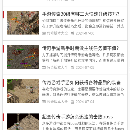
只要在盒子里，就可以下载到原汁原味的复古传奇手
游了。如果喜欢法师职业，却又不知道手游版本的法
手游传奇30级有哪三大快速升级技巧？
师拥有什么技能，下面的攻略介绍就可以带来帮
助。...
如何加快手游传奇角色升级的速度呢？相信很多玩家
在了解升级攻略技巧之后，都会立即进行尝试，并选
择适合自己的方法，而进入30级，如果角色升级的速
传奇版本大全
2024-07-06
度越来越慢，玩家朋友们就要及时更换更有用的方
法，才不会影响升级的进度了。接着会和玩家朋友们
传奇手游新手时期做主线任务值不值？
分享三大加快升级的技巧，大家不妨进行查看。...
为了抓紧时间提升传奇手游角色等级，许多玩家都会
提前了解新手加快升级的攻略内容，而查看过大量的
攻略之后，玩家朋友们会发现主线任务是经常提到的
传奇版本大全
2024-07-05
升级方式。把时间和资源都放到新手任务上，到底值
不值得呢？想必这是很多新手玩家都觉得疑惑的事
传奇游戏手游如何获得各种品质的装备
情，紧接着会进行详细的介绍。...
喜欢传奇游戏的玩家，主要是想要体验游戏中的核心
玩法，对角色进行正确的养成，这么做可以增加角色
的伤害，应对各种玩法都会轻松很多。在传奇游戏手
传奇版本大全
2024-07-04
游中，玩家需要重视装备的获取来源，这样才可以提
高装备的品质和等级，那么获取渠道都有什么呢？...
超变传奇手游怎么迅速的击败boss
众多游戏中都会有boss挑战的玩法，在超变传奇手游
力也有这样的玩法，而且玩家可以接触到几十种bos